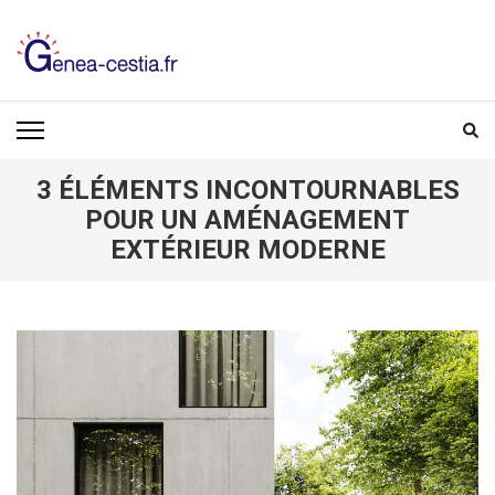
Aller
au
contenu
(Pressez
GENEA-CESTIA.FR
Entrée)
3 ÉLÉMENTS INCONTOURNABLES
POUR UN AMÉNAGEMENT
EXTÉRIEUR MODERNE