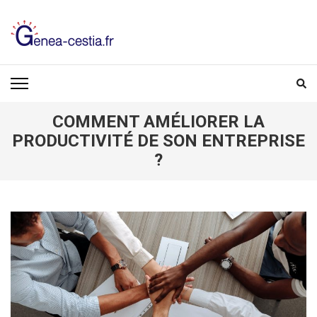
Aller
au
contenu
(Pressez
GENEA-CESTIA.FR
Entrée)
COMMENT AMÉLIORER LA
PRODUCTIVITÉ DE SON ENTREPRISE
?