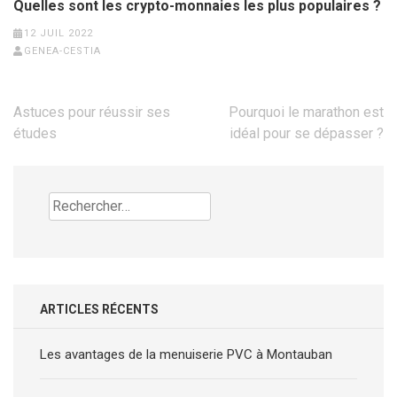
Quelles sont les crypto-monnaies les plus populaires ?
12 JUIL 2022
GENEA-CESTIA
Navigation
Astuces pour réussir ses
Pourquoi le marathon est
de
études
idéal pour se dépasser ?
l’article
Rechercher :
ARTICLES RÉCENTS
Les avantages de la menuiserie PVC à Montauban