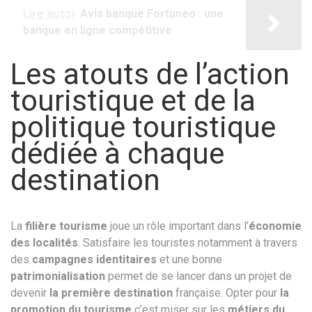
Lire aussi
Avis banque Fortuneo : une
banque en ligne compétitive
Les atouts de l’action
touristique et de la
politique touristique
dédiée à chaque
destination
La
filière tourisme
joue un rôle important dans l’
économie
des localités
. Satisfaire les touristes notamment à travers
des
campagnes identitaires
et une bonne
patrimonialisation
permet de se lancer dans un projet de
devenir
la première destination
française. Opter pour
la
promotion du tourisme
c’est miser sur les
métiers du