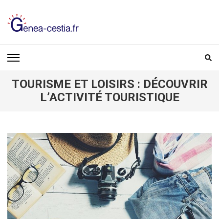
Aller
au
contenu
(Pressez
GENEA-CESTIA.FR
Entrée)
TOURISME ET LOISIRS : DÉCOUVRIR
L’ACTIVITÉ TOURISTIQUE