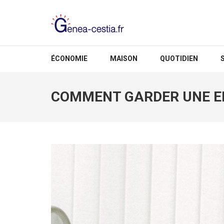
Aller
au
contenu
(Pressez
GENEA-CESTIA.FR
Entrée)
ÉCONOMIE
MAISON
QUOTIDIEN
COMMENT GARDER UNE EN