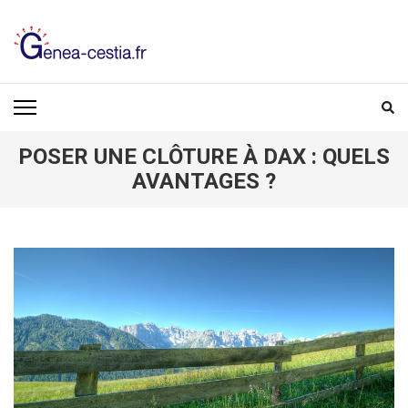
Aller
au
contenu
(Pressez
GENEA-CESTIA.FR
Entrée)
POSER UNE CLÔTURE À DAX : QUELS
AVANTAGES ?