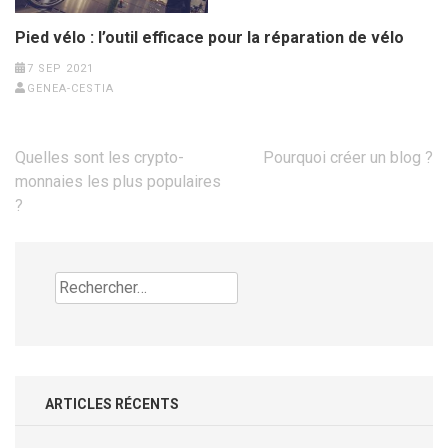
Pied vélo : l’outil efficace pour la réparation de vélo
7 SEP 2021
GENEA-CESTIA
Navigation
Quelles sont les crypto-
Pourquoi créer un blog ?
de
monnaies les plus populaires
l’article
?
Rechercher :
ARTICLES RÉCENTS