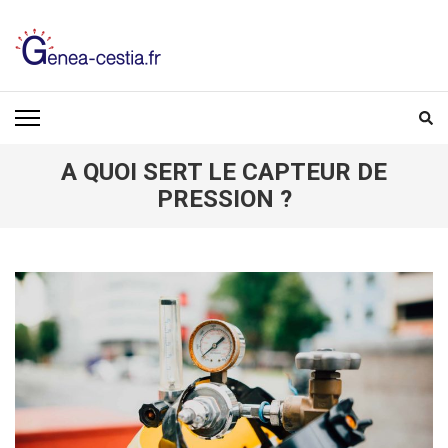
Aller
au
contenu
(Pressez
GENEA-CESTIA.FR
Entrée)
A QUOI SERT LE CAPTEUR DE
PRESSION ?