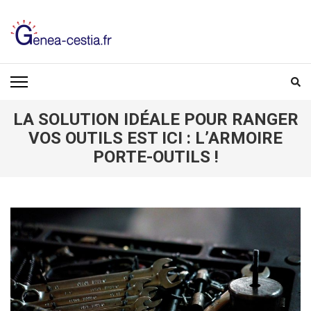
Aller
au
contenu
(Pressez
GENEA-CESTIA.FR
Entrée)
LA SOLUTION IDÉALE POUR RANGER
VOS OUTILS EST ICI : L’ARMOIRE
PORTE-OUTILS !