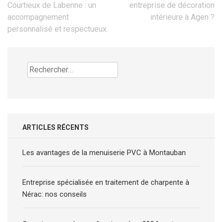
de
Courtieux de Labenne : un
entreprise de décoration
l’article
accompagnement
intérieure à Agen ?
personnalisé et respectueux.
Rechercher :
ARTICLES RÉCENTS
Les avantages de la menuiserie PVC à Montauban
Entreprise spécialisée en traitement de charpente à
Nérac: nos conseils