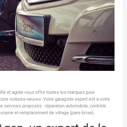
tifié et agréé vous offre toutes les marques pour
encore voitures neuves. Votre garagiste expert est à votre
e services proposés : réparation automobile, contrôle
osserie et remplacement de vitrage (pare-brise).