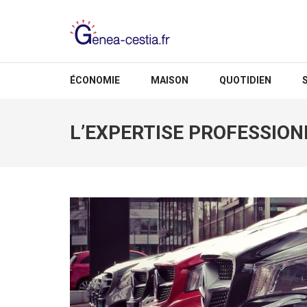
Aller
au
contenu
(Pressez
GENEA-CESTIA.FR
Entrée)
ÉCONOMIE
MAISON
QUOTIDIEN
L’EXPERTISE PROFESSION