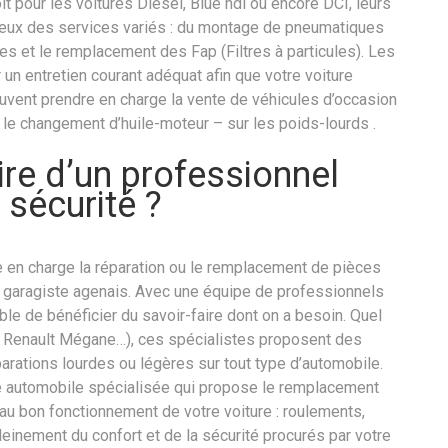
it pour les voitures Diesel, Blue hdi ou encore DCI, leurs
z eux des services variés : du montage de pneumatiques
tes et le remplacement des Fap (Filtres à particules). Les
n entretien courant adéquat afin que votre voiture
uvent prendre en charge la vente de véhicules d’occasion
s le changement d’huile-moteur – sur les poids-lourds .
re d’un professionnel
 sécurité ?
 en charge la réparation ou le remplacement de pièces
n garagiste agenais. Avec une équipe de professionnels
ble de bénéficier du savoir-faire dont on a besoin. Quel
n, Renault Mégane…), ces spécialistes proposent des
arations lourdes ou légères sur tout type d’automobile.
e automobile spécialisée qui propose le remplacement
u bon fonctionnement de votre voiture : roulements,
einement du confort et de la sécurité procurés par votre