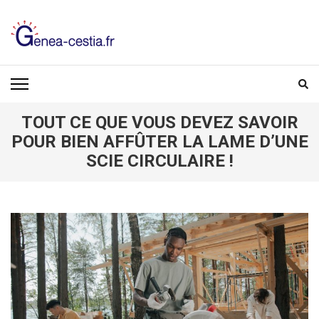
Aller
au
contenu
(Pressez
GENEA-CESTIA.FR
Entrée)
TOUT CE QUE VOUS DEVEZ SAVOIR
POUR BIEN AFFÛTER LA LAME D’UNE
SCIE CIRCULAIRE !