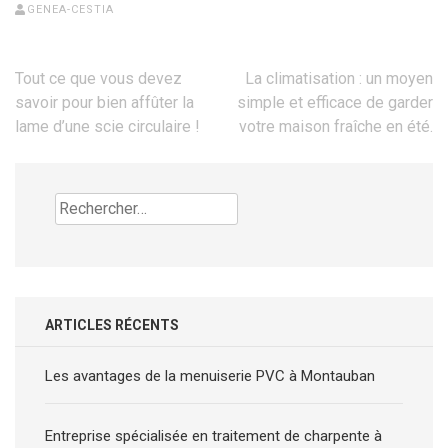
GENEA-CESTIA
Navigation
Tout ce que vous devez
La climatisation : un moyen
de
savoir pour bien affûter la
simple et efficace de garder
l’article
lame d’une scie circulaire !
votre maison fraîche en été.
Rechercher :
ARTICLES RÉCENTS
Les avantages de la menuiserie PVC à Montauban
Entreprise spécialisée en traitement de charpente à