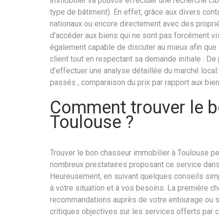
immobilier va pouvoir effectuer une recherche cib
type de bâtiment). En effet, grâce aux divers cont
nationaux ou encore directement avec des propriét
d’accéder aux biens qui ne sont pas forcément vis
également capable de discuter au mieux afin que 
client tout en respectant sa demande initiale . 
d’effectuer une analyse détaillée du marché local
passés , comparaison du prix par rapport aux bie
Comment trouver le b
Toulouse ?
Trouver le bon chasseur immobilier à Toulouse peut 
nombreux prestataires proposant ce service dans la v
Heureusement, en suivant quelques conseils simpl
à votre situation et à vos besoins. La première c
recommandations auprès de votre entourage ou sur
critiques objectives sur les services offerts par