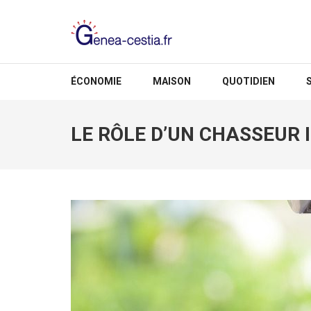
Aller
au
contenu
(Pressez
GENEA-CESTIA.FR
Entrée)
ÉCONOMIE
MAISON
QUOTIDIEN
LE RÔLE D’UN CHASSEUR