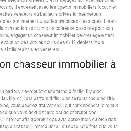
lée selon vos critères précis (budget, surface habitable,
acts qu’il entretient avec les agents immobiliers locaux et
aires vendeurs ou bailleurs privés lui permettent
ibles sur internet ou sur les annonces classiques. Il sera
la transaction soit la moins coûteuse possible pour son
De plus, engager un chasseur immobilier permet également
: evolution des prix au cours des 6/12 deniers mois
ns similaires mis en vente etc…
on chasseur immobilier à
parfois s’avérer être une tâche difficile. Il y a de
ille, et il est parfois difficile de faire un choix éclairé.
es, vous pourrez trouver celui qui correspondra le mieux
hose que vous devriez faire est de chercher des
 internet afin d’obtenir des avis personnels ou bien des
 chaque chasseur immobilier à Toulouse. Une fois que vous