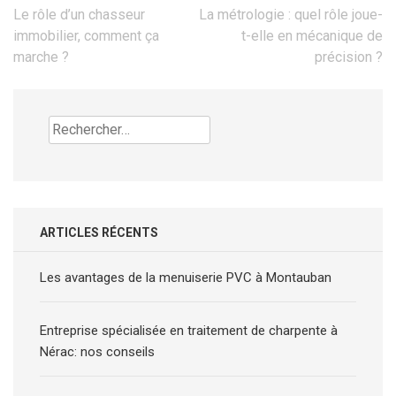
Navigation
Le rôle d’un chasseur
La métrologie : quel rôle joue-
de
immobilier, comment ça
t-elle en mécanique de
l’article
marche ?
précision ?
Rechercher :
ARTICLES RÉCENTS
Les avantages de la menuiserie PVC à Montauban
Entreprise spécialisée en traitement de charpente à
Nérac: nos conseils