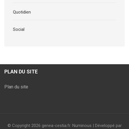
Quotidien
Social
PLAN DU SITE
Plan du site
© Copyright 2026
genea-cestia.fr
.
Numinous | Développé par