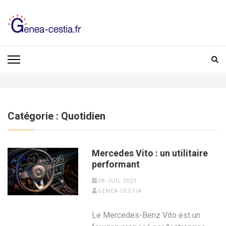
Aller
au
contenu
(Pressez
GENEA-CESTIA.FR
Entrée)
Catégorie :
Quotidien
Mercedes Vito : un utilitaire
performant
28 JUIL 2021
GENEA-CESTIA
Le Mercedes-Benz Vito est un