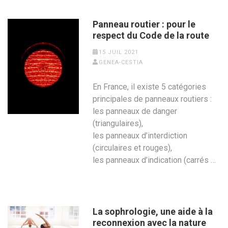
Panneau routier : pour le
respect du Code de la route
15 JUIL 2021
GENEA-CESTIA
En France, il existe 5 catégories
principales de panneaux routiers :
les panneaux de danger
(triangulaires),
les panneaux d’interdiction
(circulaires et rouges),
les panneaux d’indication (carrés …
La sophrologie, une aide à la
reconnexion avec la nature