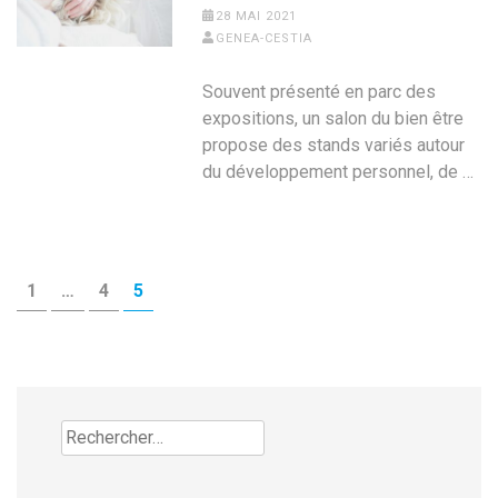
28 MAI 2021
GENEA-CESTIA
Souvent présenté en parc des
expositions, un salon du bien être
propose des stands variés autour
du développement personnel, de …
Pagination
PAGE
PAGE
PAGE
1
…
4
5
des
publications
Rechercher :