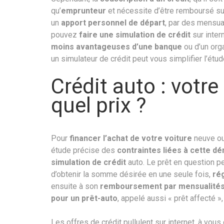
qu’
emprunteur
et nécessite d’être remboursé sur
un
apport personnel de départ
, par des mensua
pouvez
faire une simulation de crédit
sur inter
moins avantageuses d’une banque
ou d’un org
un simulateur de crédit peut vous simplifier l’étud
Crédit auto : votre
quel prix ?
Pour
financer l’achat de votre voiture
neuve ou 
étude précise des
contraintes liées à cette d
simulation de crédit
auto. Le prêt en question pe
d’obtenir la somme désirée en une seule fois,
ré
ensuite à son
remboursement par mensualité
pour un prêt-auto
, appelé aussi « prêt affecté »
Les offres de crédit pullulent sur internet, à vou