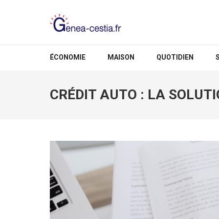
Aller
au
contenu
(Pressez
GENEA-CESTIA.FR
Entrée)
ÉCONOMIE
MAISON
QUOTIDIEN
CRÉDIT AUTO : LA SOLUT