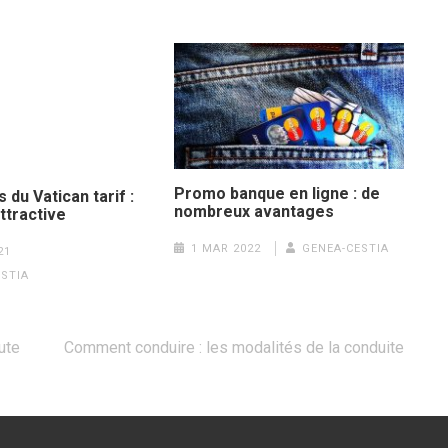
Promo banque en ligne : de
du Vatican tarif :
nombreux avantages
ttractive
1 MAR 2022
GENEA-CESTIA
21
STIA
ute
Comment conduire : les modalités de la conduite