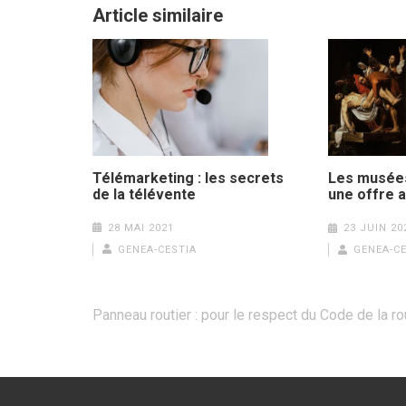
Article similaire
Télémarketing : les secrets
Les musées 
de la télévente
une offre a
28 MAI 2021
23 JUIN 20
GENEA-CESTIA
GENEA-CE
Navigation
Panneau routier : pour le respect du Code de la ro
de
l’article