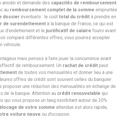
s anodin et demande des
capacités de remboursement
nc au
remboursement complet de la somme
empruntée
de dossier
éventuels : le coût
total du crédit
à prendre en
er de surendettement
à la banque de France, ce qui est
taux d’endettement et le
justificatif de salaire
fourni avant
voir comparé différentes offres, vous pourrez accepter
n véhicule.
antageux mais pensez à faire jouer la concurrence avant
 effectif de remboursement. Un
rachat de crédit
peut
uittement
de toutes vos mensualités et donner lieu à une
lleures offres de crédit sont souvent celles du banquier
us proposer une réduction des mensualités en échange de
s de la banque. Attention au
crédit renouvelable
qui
s qui vous propose un taeg exorbitant autour de 20%
blocage de votre somme
attendue est alors rapide,
votre voiture neuve
ou d’occasion.