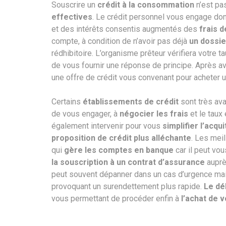
Souscrire un
crédit à la consommation
n’est pa
effectives
. Le crédit personnel vous engage do
et des intérêts consentis augmentés des
frais 
compte, à condition de n’avoir pas déjà
un dossi
rédhibitoire. L’organisme prêteur vérifiera votre 
de vous fournir une réponse de principe. Après a
une offre de crédit vous convenant pour acheter u
Certains
établissements de crédit
sont très av
de vous engager, à
négocier les frais
et le taux
également intervenir pour vous
simplifier l’acq
proposition de crédit plus alléchante
. Les mei
qui
gère les comptes en banque
car il peut vo
la souscription à un contrat d’assurance
auprè
peut souvent dépanner dans un cas d’urgence mai
provoquant un surendettement plus rapide.
Le dé
vous permettant de procéder enfin à
l’achat de 