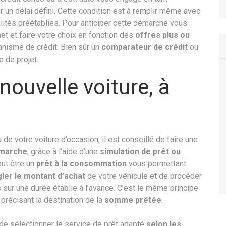
 un délai défini. Cette condition est à remplir même avec
lités préétablies. Pour anticiper cette démarche vous
net et faire votre choix en fonction des
offres plus ou
anisme de crédit. Bien sûr un
comparateur de crédit
ou
e de projet.
 nouvelle voiture, à
de votre voiture d’occasion, il est conseillé de faire une
émarche
, grâce à l’aide d’une
simulation de prêt ou
ut être un
prêt à la consommation
vous permettant
gler le montant d’achat
de votre véhicule et de procéder
s
sur une durée établie à l’avance. C’est le même principe
, précisant la destination de la
somme prêtée
.
s de sélectionner le service de prêt adapté
selon les