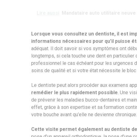
Lire aussi
Mandataire auto utilitaire neuv
Lorsque vous consultez un dentiste, il est imp
informations nécessaires pour qu’il puisse ét
adéquat. Il doit savoir si vos symptômes ont déb
longtemps, si cela touche une dent en particulier o
professionnel le cas échéant pour les urgences d
soins de qualité et si votre état nécessite le bloc
Le dentiste peut alors procéder aux examens app
remédier le plus rapidement possible
. Une vis
de prévenir les maladies bucco-dentaires et mai
effet, grâce à son expertise et sa formation conti
votre bouche avant qu’elle ne devienne chronique.
Cette visite permet également au dentiste de
pose d’un appareil orthodontique, la pose d’une c