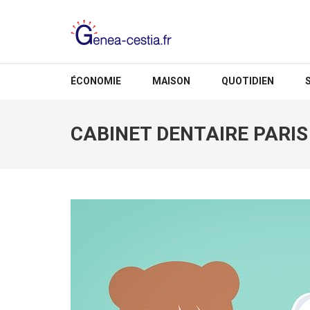
Aller
au
contenu
(Pressez
GENEA-CESTIA.FR
Entrée)
ÉCONOMIE
MAISON
QUOTIDIEN
CABINET DENTAIRE PARIS