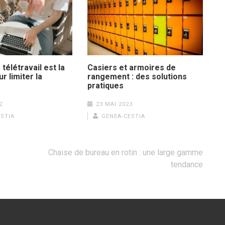
télétravail est la
Casiers et armoires de
r limiter la
rangement : des solutions
pratiques
2
23 MAI 2023
STIA
GENEA-CESTIA
Chaise de bureau en rotin : une large gamme
tendance